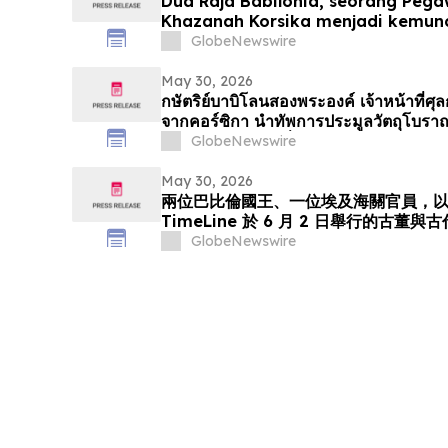
Dua Raja Babilonia, seorang Pega
Khazanah Korsika menjadi kemunc
Seni Purba TimeLine pada 2 Jun
GlobeNewswire
May 30, 2026
กษัตริย์บาบิโลนสองพระองค์ เจ้าหน้าที่ศุ
จากคอร์ซิกา นำทัพการประมูลวัตถุโบร
TimeLine ในวันที่ 2 มิถุนาย…
GlobeNewswire
May 30, 2026
兩位巴比倫國王、一位埃及海關官員，
TimeLine 於 6 月 2 日舉行的古董
GlobeNewswire