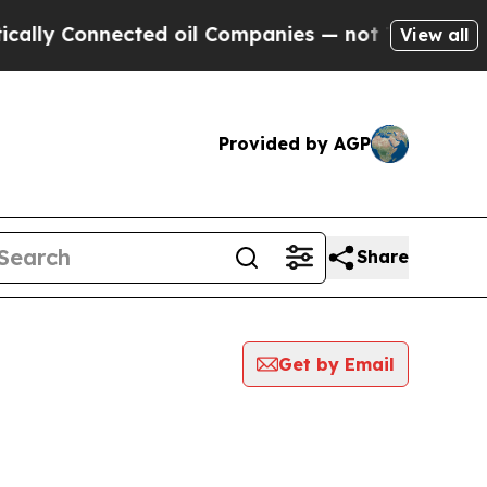
y Connected oil Companies — not Taxpayers — the
View all
Provided by AGP
Share
Get by Email