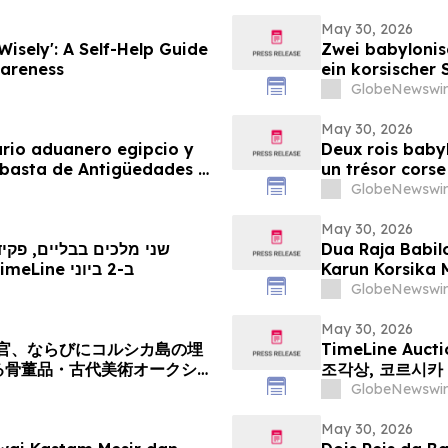
May 30, 2026
Wisely': A Self-Help Guide
Zwei babylonis
areness
ein korsischer 
TimeLine-Aukti
GlobeNewswir
Juni
May 30, 2026
ario aduanero egipcio y
Deux rois babyl
ubasta de Antigüedades y
un trésor corse
junio
vente aux enchè
GlobeNewswir
TimeLine, organ
May 30, 2026
שני מלכים בבליים, פקיד
Dua Raja Babil
מכירת העתיקות והאמנות העתיקה של TimeLine ב-2 ביוני
Karun Korsika 
& Seni Kuno Ti
GlobeNewswir
May 30, 2026
官、ならびにコルシカ島の埋
TimeLine Au
る骨董品・古代美術オークショ
조각상, 코르시카
GlobeNewswir
May 30, 2026