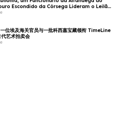
abilônia, um Funcionário da Alfândega do
ouro Escondido da Córsega Lideram o Leilão
s e Arte Antiga da TimeLine de 2 de junho
e
一位埃及海关官员与一批科西嘉宝藏领衔 TimeLine
与古代艺术拍卖会
e