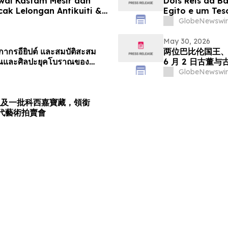
wai Kastam Mesir dan
Dois Reis da B
ak Lelongan Antikuiti &
Egito e um Tes
de Antiguidade
GlobeNewswir
May 30, 2026
ลกากรอียิปต์ และสมบัติสะสม
两位巴比伦国王、
าณและศิลปะยุคโบราณของ
6 月 2 日古董
GlobeNewswir
以及一批科西嘉寶藏，領銜
與古代藝術拍賣會