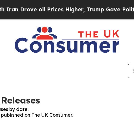
 Drove oil Prices Higher, Trump Gave Politicall
 Releases
ses by date.
es published on The UK Consumer.