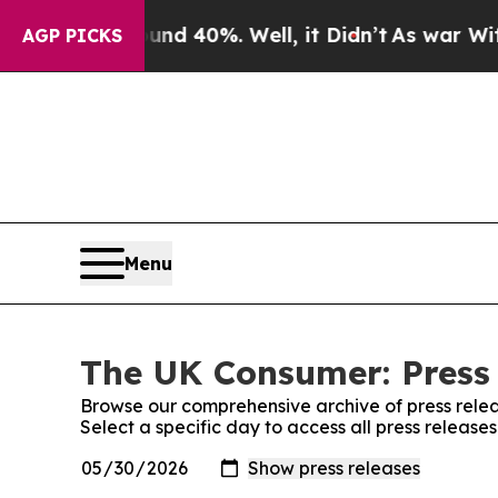
r Around 40%. Well, it Didn’t
As war With Iran
AGP PICKS
Menu
The UK Consumer: Press
Browse our comprehensive archive of press relea
Select a specific day to access all press releas