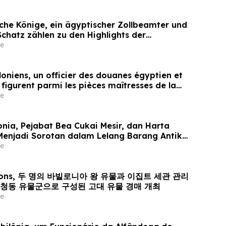
che Könige, ein ägyptischer Zollbeamter und
Schatz zählen zu den Highlights der
on für Antiquitäten und antike Kunst am 2.
e
oniens, un officier des douanes égyptien et
 figurent parmi les pièces maîtresses de la
res d’antiquités et d’art ancien de
e
isée le 2 juin
onia, Pejabat Bea Cukai Mesir, dan Harta
Menjadi Sorotan dalam Lelang Barang Antik
meLine pada 2 Juni
e
ctions, 두 명의 바빌로니아 왕 유물과 이집트 세관 관리
 청동 유물군으로 구성된 고대 유물 경매 개최
e